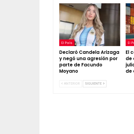
El País
El 
Declaró Candela Arizaga
El 
y negó una agresión por
de 
parte de Facundo
jul
Moyano
de
ANTERIOR
SIGUIENTE