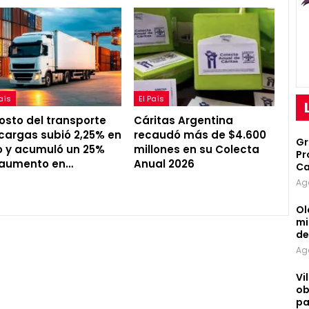
País
El País
costo del transporte
Cáritas Argentina
cargas subió 2,25% en
recaudó más de $4.600
Gr
io y acumuló un 25%
millones en su Colecta
Pr
 aumento en…
Anual 2026
Ca
Ag
Ol
mi
d
Ag
Vi
ob
pa