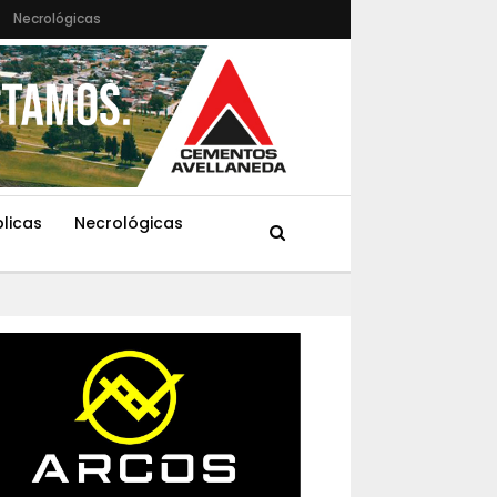
Necrológicas
blicas
Necrológicas