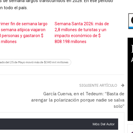
s de semana largos transcurridos en 2026. En ese período
n todo el país.
primer fin de semana largo
Semana Santa 2026: más de
 semana atípica viajaron
2,8 millones de turistas y un
l personas y gastaron $
impacto económico de $
 millones
808.198 millones
riado del 25 de Mayo movió más de $340 mil millones
SIGUIENTE ARTÍCULO
García Cuerva, en el Tedeum: “Basta de
arengar la polarización porque nadie se salva
solo”
Más Del Autor