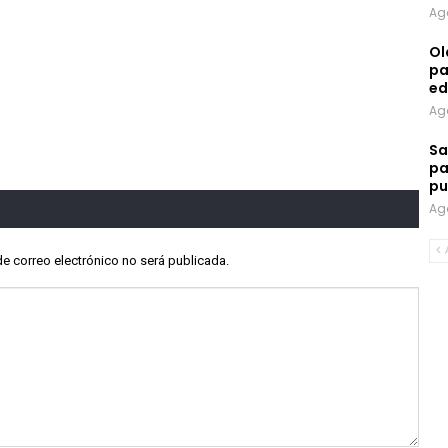
Ag
Ol
pa
ed
Ag
Sa
pa
pu
Ag
de correo electrónico no será publicada.