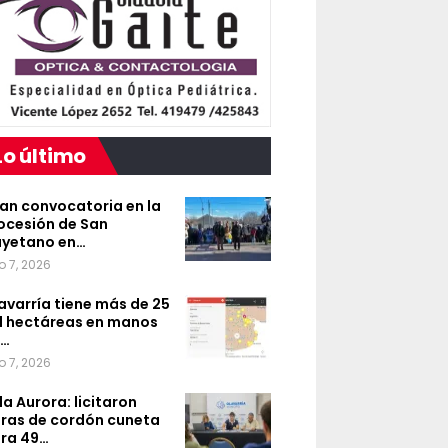
Lo último
an convocatoria en la
ocesión de San
yetano en…
o 7, 2026
avarría tiene más de 25
l hectáreas en manos
e…
o 7, 2026
lla Aurora: licitaron
ras de cordón cuneta
ra 49…