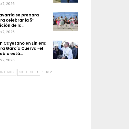
o 7, 2026
avarría se prepara
ra celebrar la 5ª
ición de la…
o 7, 2026
n Cayetano en Liniers:
ra García Cuerva «el
eblo está…
o 7, 2026
ANTERIOR
SIGUIENTE
1 De 2