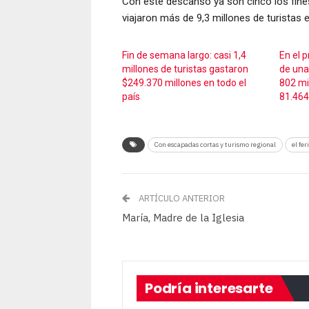
Con este descanso ya son cinco los fine
viajaron más de 9,3 millones de turistas e
Fin de semana largo: casi 1,4
En el 
millones de turistas gastaron
de una
$249.370 millones en todo el
802 mi
país
81.464
Con escapadas cortas y turismo regional
el fe
ARTÍCULO ANTERIOR
María, Madre de la Iglesia
Podría interesarte