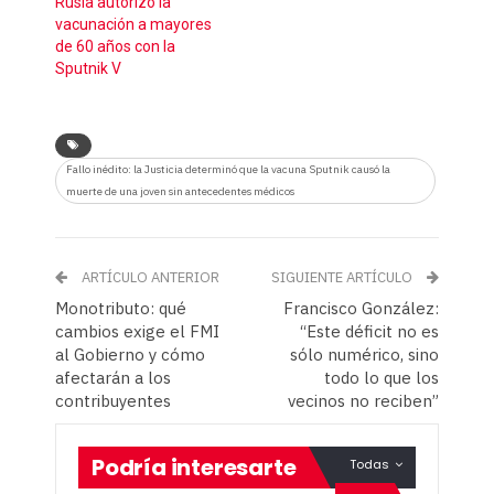
Rusia autorizó la
vacunación a mayores
de 60 años con la
Sputnik V
Fallo inédito: la Justicia determinó que la vacuna Sputnik causó la
muerte de una joven sin antecedentes médicos
ARTÍCULO ANTERIOR
SIGUIENTE ARTÍCULO
Monotributo: qué
Francisco González:
cambios exige el FMI
“Este déficit no es
al Gobierno y cómo
sólo numérico, sino
afectarán a los
todo lo que los
contribuyentes
vecinos no reciben”
Podría interesarte
Todas