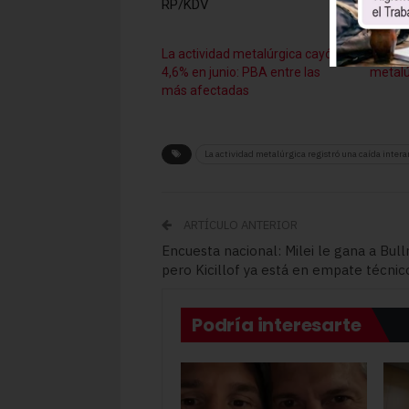
RP/KDV
La actividad metalúrgica cayó
Caída e
4,6% en junio: PBA entre las
metalú
más afectadas
La actividad metalúrgica registró una caída intera
ARTÍCULO ANTERIOR
Encuesta nacional: Milei le gana a Bullr
pero Kicillof ya está en empate técnic
Podría interesarte