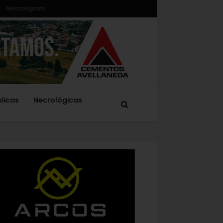
Necrológicas
blicas
Necrológicas