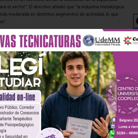
ra el sector”. El directivo añadió que “la industria metalúrgica
nda moderada en distintos segmentos de actividad, lo que
as”.
rincipales provincias del país
ronunciado con un 5,9%, influenciado por los rubros de bienes
,1% y Córdoba del 4,1%, mientras que Entre Ríos y Mendoza
ivamente.
to plazo no muestran señales de recuperación inmediata.
presas consultadas no esperan cambios positivos en su
s.
necesidad de “promover condiciones que favorezcan la
to del empleo”.