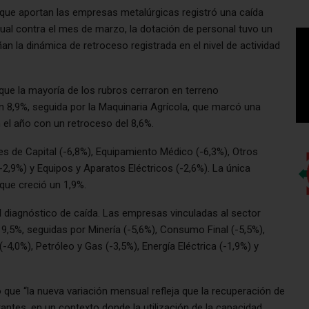
o que aportan las empresas metalúrgicas registró una caída
sual contra el mes de marzo, la dotación de personal tuvo un
n la dinámica de retroceso registrada en el nivel de actividad
e la mayoría de los rubros cerraron en terreno
un 8,9%, seguida por la Maquinaria Agrícola, que marcó una
 el año con un retroceso del 8,6%.
 de Capital (-6,8%), Equipamiento Médico (-6,3%), Otros
2,9%) y Equipos y Aparatos Eléctricos (-2,6%). La única
que creció un 1,9%.
el diagnóstico de caída. Las empresas vinculadas al sector
l 9,5%, seguidas por Minería (-5,6%), Consumo Final (-5,5%),
-4,0%), Petróleo y Gas (-3,5%), Energía Eléctrica (-1,9%) y
 que “la nueva variación mensual refleja que la recuperación de
antes, en un contexto donde la utilización de la capacidad