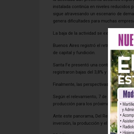
instalada continúa en niveles reducidos pa
sigue atravesando un escenario de dema
genera dificultades para muchas empres
La baja de la actividad se extendió a las p
Buenos Aires registró el retroceso más p
de capital y fundición.
Santa Fe presentó una contracción del 5
registraron bajas del 3,8% y 2,4% respect
Finalmente, las perspectivas para el cor
Según el relevamiento, 7 de cada 10 em
producción para los próximos tres mese
Ante este panorama, Del Re destacó la 
inversión, la producción y el sostenimien