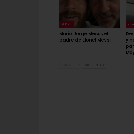
El País
El 
Murió Jorge Messi, el
Dec
padre de Lionel Messi
y n
par
Mo
ANTERIOR
SIGUIENTE