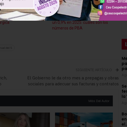
strepitosa de la industria
La actividad metalúrgica cayó
rgica
un 0,9% en 2025: cuáles son los
números de PBA
nual del 5
Me
pa
pa
SIGUIENTE ARTÍCULO
Ag
ich,
El Gobierno le da otro mes a prepagas y obras
o
sociales para adecuar sus facturas y contratos
Se
fe
la
Más Del Autor
Ag
Bo
en
el