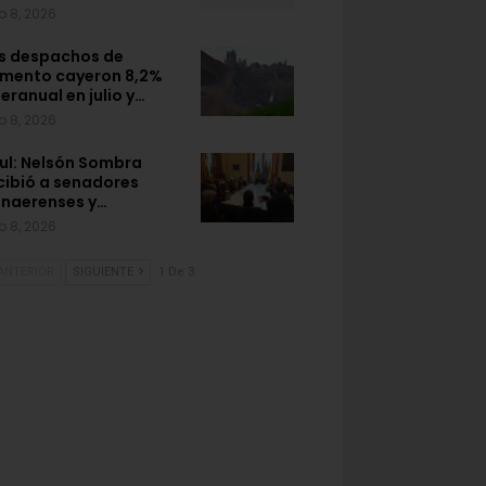
o 8, 2026
s despachos de
mento cayeron 8,2%
teranual en julio y…
o 8, 2026
ul: Nelsón Sombra
cibió a senadores
naerenses y…
o 8, 2026
ANTERIOR
SIGUIENTE
1 De 3