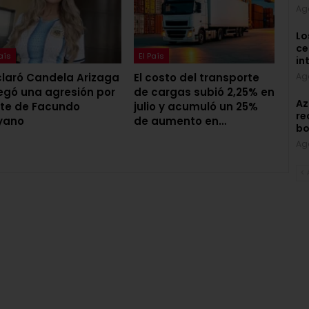
Ag
Lo
ce
País
El País
in
laró Candela Arizaga
El costo del transporte
Ag
egó una agresión por
de cargas subió 2,25% en
Az
te de Facundo
julio y acumuló un 25%
re
yano
de aumento en…
bo
Ag