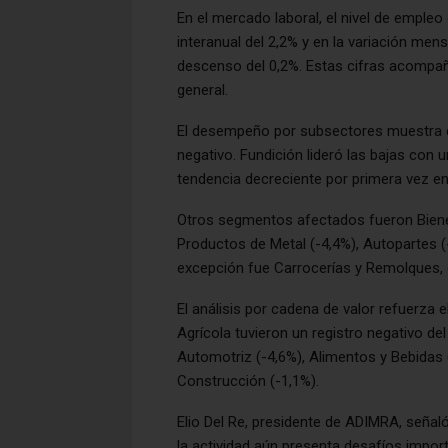
En el mercado laboral, el nivel de emple
interanual del 2,2% y en la variación men
descenso del 0,2%. Estas cifras acompaña
general.
El desempeño por subsectores muestra qu
negativo. Fundición lideró las bajas con 
tendencia decreciente por primera vez en
Otros segmentos afectados fueron Bienes
Productos de Metal (-4,4%), Autopartes (-
excepción fue Carrocerías y Remolques, 
El análisis por cadena de valor refuerza 
Agrícola tuvieron un registro negativo de
Automotriz (-4,6%), Alimentos y Bebidas (
Construcción (-1,1%).
Elio Del Re, presidente de ADIMRA, señaló
la actividad aún presenta desafíos import