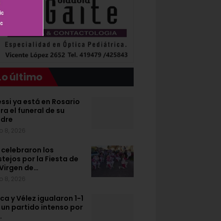
Lo último
ssi ya está en Rosario
ra el funeral de su
dre
o 8, 2026
 celebraron los
stejos por la Fiesta de
 Virgen de…
o 8, 2026
ca y Vélez igualaron 1-1
 un partido intenso por
…