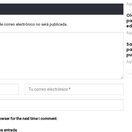
Ag
Ol
pa
de correo electrónico no será publicada.
ed
Ag
Sa
pa
pu
Ag
owser for the next time I comment.
va entrada.