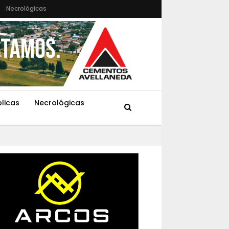
Necrológicas
blicas
Necrológicas