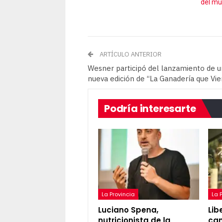
del m
ARTÍCULO ANTERIOR
Wesner participó del lanzamiento de 
nueva edición de “La Ganadería que Vi
Podría interesarte
La Provincia
La 
Luciano Spena,
Lib
nutricionista de la
cam