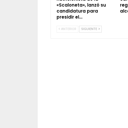
«Scaloneta», lanzó su
reg
candidatura para
alc
presidir el…
ANTERIOR
SIGUIENTE