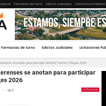
Laboral
Farmacias de turno
Edictos Judiciales
Licitaciones Publicas
Farmacias de turno
Edictos Judiciales
Licitaciones Pu
erenses se anotan para participar del Best Tourism Villages 2026
erenses se anotan para participar
ges 2026
La Provincia
0