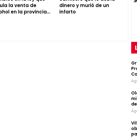
ula la venta de
dinero y murió de un
ohol en la provincia…
infarto
Gr
Pr
Ca
Ag
Ol
mi
d
Ag
Vi
ob
pa