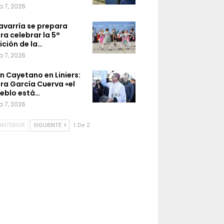
o 7, 2026
avarría se prepara
ra celebrar la 5ª
ición de la…
o 7, 2026
n Cayetano en Liniers:
ra García Cuerva «el
eblo está…
o 7, 2026
ANTERIOR
SIGUIENTE
1 De 2