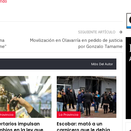
undo
SIGUIENTE ARTÍCULO
una
Movilización en Olavarría en pedido de justicia
ene”
por Gonzalo Tamame
Más Del Autor
Provincia
La Provincia
ertarios impulsan
Escobar: mató a un
bios en la ley que
carnicero que le debía