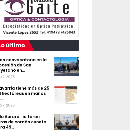
Lo último
an convocatoria en la
ocesión de San
yetano en…
o 7, 2026
avarría tiene más de 25
l hectáreas en manos
e…
o 7, 2026
lla Aurora: licitaron
ras de cordón cuneta
ra 49…