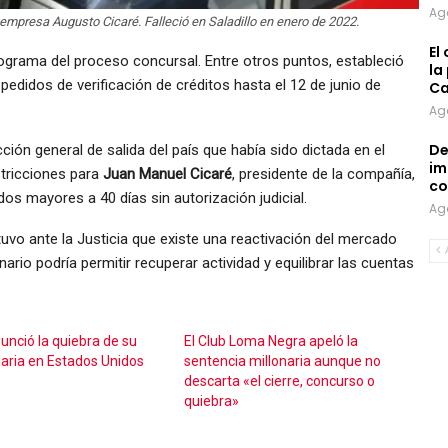
Ag
empresa Augusto Cicaré. Falleció en Saladillo en enero de 2022.
El
onograma del proceso concursal. Entre otros puntos, estableció
la
edidos de verificación de créditos hasta el 12 de junio de
Ca
Ag
De
cción general de salida del país que había sido dictada en el
im
tricciones para
Juan Manuel Cicaré
, presidente de la compañía,
co
odos mayores a 40 días sin autorización judicial.
Ag
vo ante la Justicia que existe una reactivación del mercado
ario podría permitir recuperar actividad y equilibrar las cuentas
unció la quiebra de su
El Club Loma Negra apeló la
iaria en Estados Unidos
sentencia millonaria aunque no
descarta «el cierre, concurso o
quiebra»