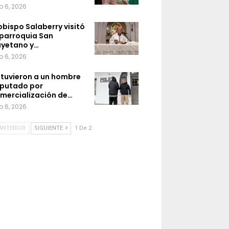
o 6, 2026
 obispo Salaberry visitó
 parroquia San
yetano y…
o 6, 2026
tuvieron a un hombre
putado por
mercialización de…
o 6, 2026
ANTERIOR
SIGUIENTE
1 De 2