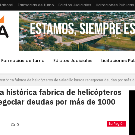
Laboral
Farmacias de turno
Edictos Judiciales
Licitaciones Publicas
Farmacias de turno
Edictos Judiciales
Licitaciones Pu
histórica fabrica de helicópteros de Saladillo busca renegociar deudas por más 
a histórica fabrica de helicópteros
negociar deudas por más de 1000
La Región
6
0