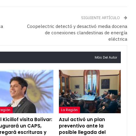
SIGUIENTE ARTÍCULO
ca
Coopelectric detectó y desactivó media docena
de conexiones clandestinas de energía
eléctrica
Más Del Autor
Región
La Región
 Kicillof visita Bolívar:
Azul activó un plan
ugurará un CAPS,
preventivo ante la
regará escrituras y
posible llegada del