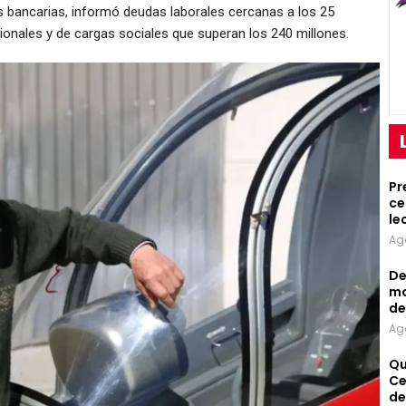
 bancarias, informó deudas laborales cercanas a los 25
onales y de cargas sociales que superan los 240 millones.
Pr
ce
le
Ag
De
mo
de
Ag
Qu
Ce
de