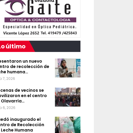
Lo último
esentaron un nuevo
ntro de recolección de
che humana…
o 7, 2026
cenas de vecinos se
vilizaron en el centro
 Olavarría…
o 6, 2026
edó inaugurado el
ntro de Recolección
 Leche Humana