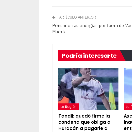
ARTÍCULO ANTERIOR
Pensar otras energías por fuera de Va
Muerta
Podría interesarte
La Región
La 
Tandil: quedó firme la
Axel
condena que obliga a
ina
Huracán a pagarle a
ent