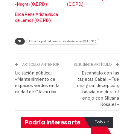
«Negra»(Q.E.P.D.)
(Q.E.P.D.)
Elida Rene Arista viuda
de Lemos (Q.E.P.D.)
Elida Raquel Calderon viuda de Antunes (Q.E.P.D.)
ARTÍCULO ANTERIOR
SIGUIENTE ARTÍCULO
Licitación pública:
Escándalo con las
«Mantenimiento de
tarjetas Cabal: «Fue
espacios verdes en la
una gran decepción,
ciudad de Olavarría»
todavía me dura el
enojo con Silvana
Rosales»
Podría interesarte
Todas