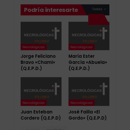
Podría interesarte
Todas
Necrológicas
Necrológicas
Jorge Feliciano
María Ester
Bravo «Chami»
García «Abuela»
(Q.E.P.D.)
(Q.E.P.D.)
Necrológicas
Necrológicas
Juan Esteban
José Failla «El
Cordero (Q.E.P.D)
Gordo» (Q.E.P.D)