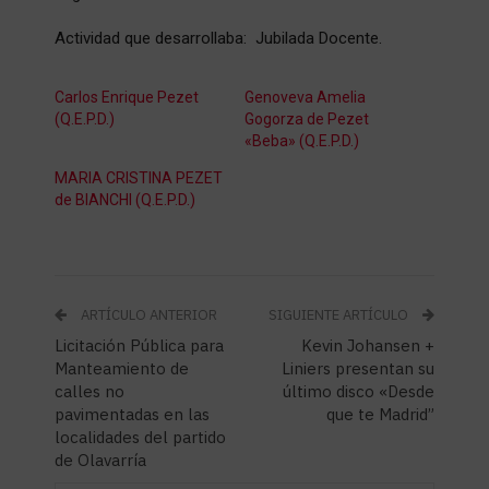
Actividad que desarrollaba: Jubilada Docente.
Carlos Enrique Pezet
Genoveva Amelia
(Q.E.P.D.)
Gogorza de Pezet
«Beba» (Q.E.P.D.)
MARIA CRISTINA PEZET
de BIANCHI (Q.E.P.D.)
ARTÍCULO ANTERIOR
SIGUIENTE ARTÍCULO
Licitación Pública para
Kevin Johansen +
Manteamiento de
Liniers presentan su
calles no
último disco «Desde
pavimentadas en las
que te Madrid”
localidades del partido
de Olavarría