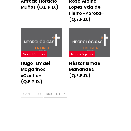
Alfredo Horacio
Rosa Albina
Muñoz (Q.E.P.D.)
Lopez Vda de
Fierro «Porota»
(Q.E.P.D.)
Necrológicas
Necrológicas
Hugo Ismael
Néstor Ismael
Magariños
Mañandes
«Cacho»
(Q.E.P.D.)
(Q.E.P.D.)
ANTERIOR
SIGUIENTE