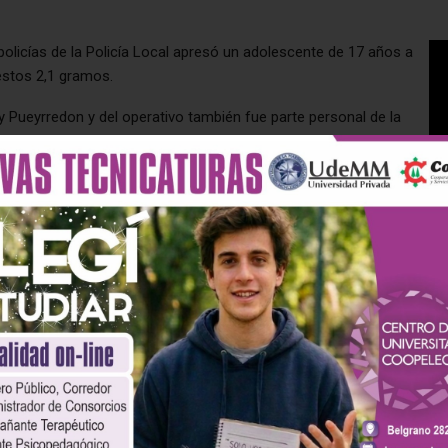
policías de la Policía Local apresó un adolescente de 17 años a
estos 2,1 gramos.
 Pueyrredon y del operativo también fue parte personal de la
eran una moto robada
Demoran a un adolescente tras
inco meses y demoran a
un mensaje a «Ojos en Alerta»
lescente
SIGUIENTE ARTÍCULO