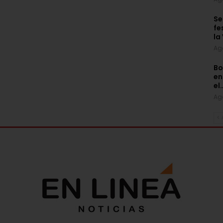
Se
fe
la
Ag
Bo
en
el
Ag