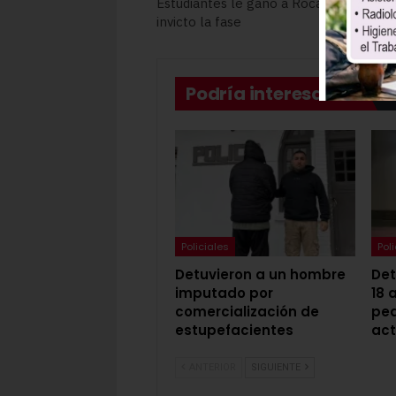
Estudiantes le ganó a Rocamora y cul
invicto la fase
Podría interesarte
Policiales
Pol
Detuvieron a un hombre
Det
imputado por
18 
comercialización de
ped
estupefacientes
act
ANTERIOR
SIGUIENTE