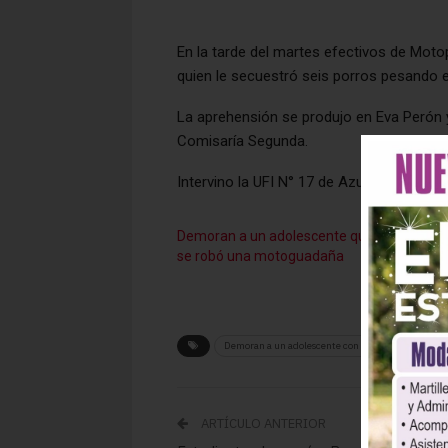
En la tarde del martes efectivos de Moto
quien le secuestró seis porros pesando 
La aprehensión se produjo en Eva Perón y
Comisaría Segunda.
Intervino la UFI N° 17 de Azul.
Demoran a un adolescente que
Recup
se robó una motoguadaña
hace c
un ado
Demoran a un adolescente con seis porros
ARTÍCULO ANTERIOR