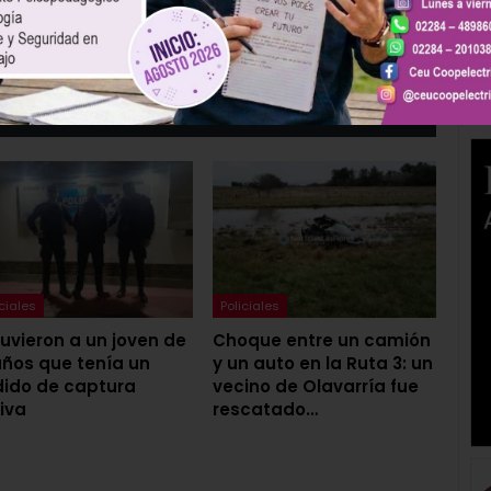
minó
Animales Invasores: Lo recaudado en el
remate será donado a dos entidades de bien
público
Más Del Autor
iciales
Policiales
uvieron a un joven de
Choque entre un camión
años que tenía un
y un auto en la Ruta 3: un
ido de captura
vecino de Olavarría fue
iva
rescatado…