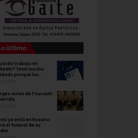
Lo último
uscás trabajo en
nkedin? Tené mucho
idado porque las…
o 9, 2026
rges antes de Foucault
Derrida
o 9, 2026
ssi ya está en Rosario
ra el funeral de su
dre
o 8, 2026