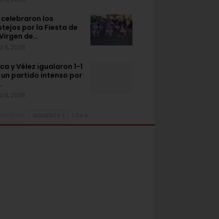
 celebraron los
stejos por la Fiesta de
 Virgen de…
o 8, 2026
ca y Vélez igualaron 1-1
 un partido intenso por
…
o 8, 2026
ANTERIOR
SIGUIENTE
1 De 4