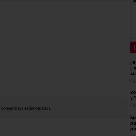
¿B
Li
cu
Ag
Bo
y 
Ag
 comentarios están cerrados.
Me
pa
pa
Ag