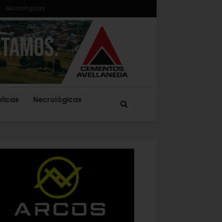
Necrológicas
blicas
Necrológicas