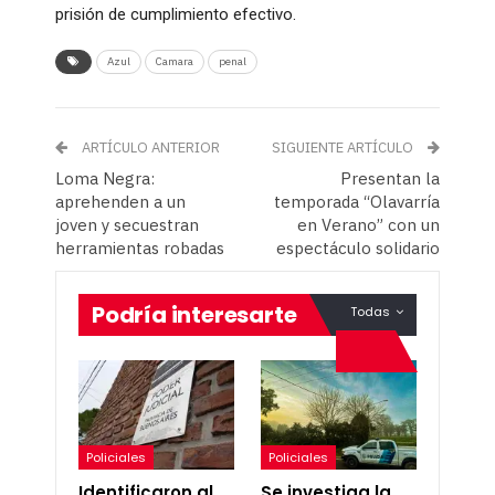
prisión de cumplimiento efectivo.
Azul
Camara
penal
ARTÍCULO ANTERIOR
SIGUIENTE ARTÍCULO
Loma Negra:
Presentan la
aprehenden a un
temporada “Olavarría
joven y secuestran
en Verano” con un
herramientas robadas
espectáculo solidario
Podría interesarte
Todas
Policiales
Policiales
Identificaron al
Se investiga la