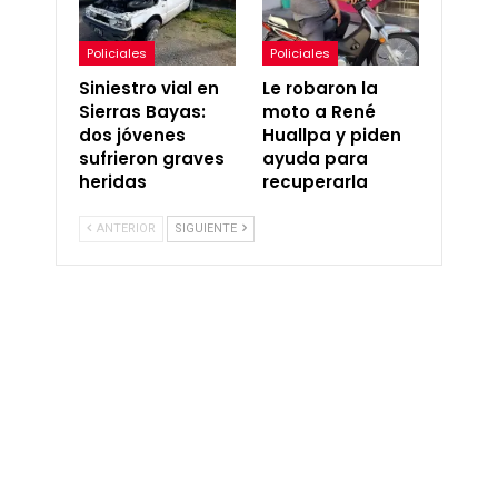
Policiales
Policiales
Siniestro vial en
Le robaron la
Sierras Bayas:
moto a René
dos jóvenes
Huallpa y piden
sufrieron graves
ayuda para
heridas
recuperarla
ANTERIOR
SIGUIENTE