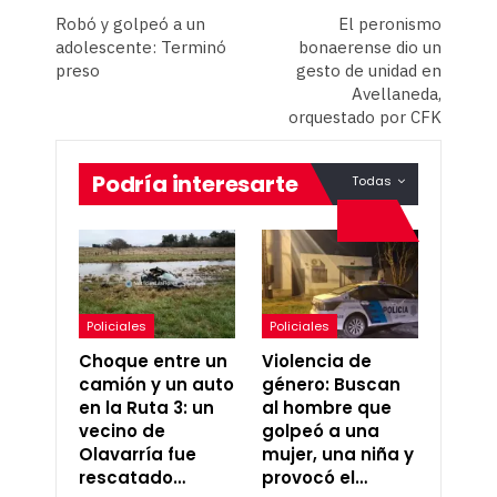
Robó y golpeó a un
El peronismo
adolescente: Terminó
bonaerense dio un
preso
gesto de unidad en
Avellaneda,
orquestado por CFK
Podría interesarte
Todas
Policiales
Policiales
Choque entre un
Violencia de
camión y un auto
género: Buscan
en la Ruta 3: un
al hombre que
vecino de
golpeó a una
Olavarría fue
mujer, una niña y
rescatado…
provocó el…