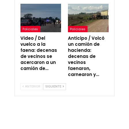
Policiales
Policiales
Video / Del
Anticipo / Volcó
vuelco a la
un camión de
faena: decenas
hacienda:
de vecinos se
decenas de
acercaron a un
vecinos
camión de…
faenaron,
carnearon y…
ANTERIOR
SIGUIENTE