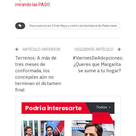
mirando las PASO
Bucca estuvo en 25 de Mayo y visitó a los bomberos de Pedernales
ARTÍCULO ANTERIOR
SIGUIENTE ARTÍCULO
Terrenos: A más de
#ViernesDeAdopciones:
tres meses de
¿Queres que Margarita
conformada, los
se sume a tu hogar?
concejales aún no
terminan el dictamen
final
Podría interesarte
Todas