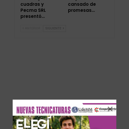
cuadras y
cansado de
Pecma SRL
promesas…
presentó…
ANTERIOR
SIGUIENTE