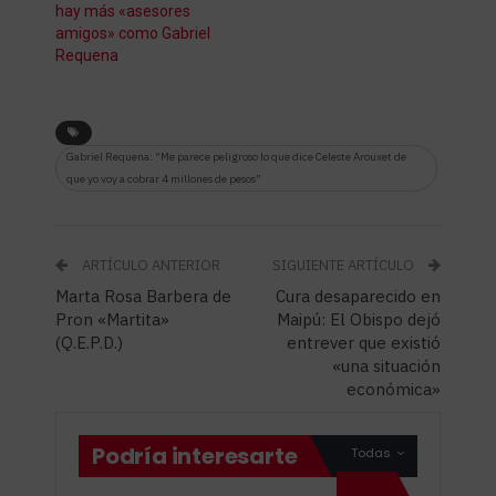
hay más «asesores
amigos» como Gabriel
Requena
Gabriel Requena: “Me parece peligroso lo que dice Celeste Arouxet de
que yo voy a cobrar 4 millones de pesos”
ARTÍCULO ANTERIOR
SIGUIENTE ARTÍCULO
Marta Rosa Barbera de
Cura desaparecido en
Pron «Martita»
Maipú: El Obispo dejó
(Q.E.P.D.)
entrever que existió
«una situación
económica»
Podría interesarte
Todas