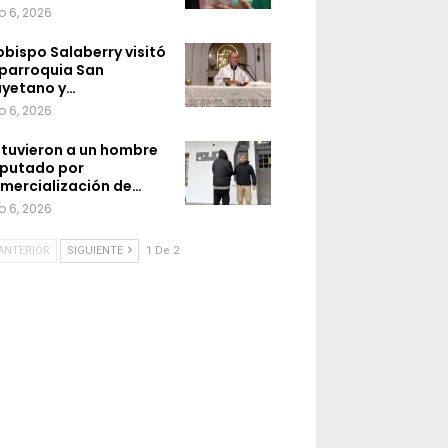
o 6, 2026
 obispo Salaberry visitó
 parroquia San
yetano y…
o 6, 2026
tuvieron a un hombre
putado por
mercialización de…
o 6, 2026
ANTERIOR
SIGUIENTE
1 De 2