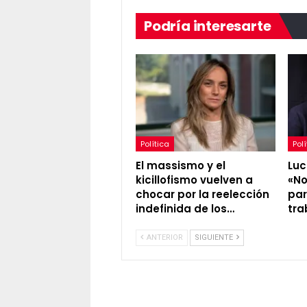
Podría interesarte
Política
Polí
El massismo y el
Luc
kicillofismo vuelven a
«No
chocar por la reelección
par
indefinida de los…
tra
ANTERIOR
SIGUIENTE