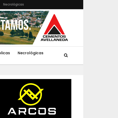
Necrológicas
blicas
Necrológicas