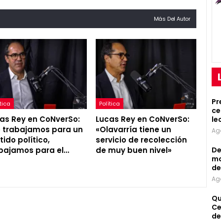
Más Del Autor
Pr
tica
Política
ce
as Rey en CoNverSo:
Lucas Rey en CoNverSo:
le
 trabajamos para un
«Olavarría tiene un
Ag
tido político,
servicio de recolección
De
bajamos para el…
de muy buen nivel»
mo
de
Ag
Qu
Ce
de