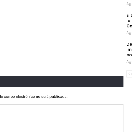
Ag
El
la
Ca
Ag
De
im
co
Ag
de correo electrónico no será publicada.