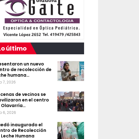
Lo último
esentaron un nuevo
ntro de recolección de
che humana…
o 7, 2026
cenas de vecinos se
vilizaron en el centro
 Olavarría…
o 6, 2026
edó inaugurado el
ntro de Recolección
 Leche Humana