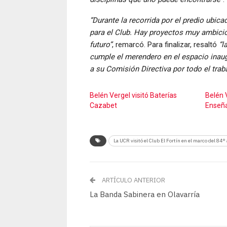
“Durante la recorrida por el predio ubic
para el Club. Hay proyectos muy ambicios
futuro”
, remarcó. Para finalizar, resaltó
“l
cumple el merendero en el espacio inau
a su Comisión Directiva por todo el trab
Belén Vergel visitó Baterías
Belén V
Cazabet
Enseña
La UCR visitó el Club El Fortín en el marco del 84° 
ARTÍCULO ANTERIOR
La Banda Sabinera en Olavarría