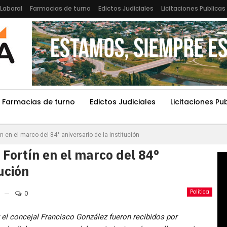
Laboral
Farmacias de turno
Edictos Judiciales
Licitaciones Publicas
Farmacias de turno
Edictos Judiciales
Licitaciones Pu
tín en el marco del 84° aniversario de la institución
l Fortín en el marco del 84°
tución
Política
0
y el concejal Francisco González fueron recibidos por