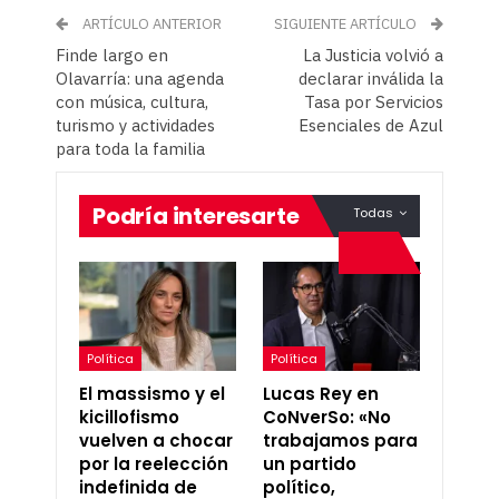
ARTÍCULO ANTERIOR
SIGUIENTE ARTÍCULO
Finde largo en
La Justicia volvió a
Olavarría: una agenda
declarar inválida la
con música, cultura,
Tasa por Servicios
turismo y actividades
Esenciales de Azul
para toda la familia
Podría interesarte
Todas
Política
Política
El massismo y el
Lucas Rey en
kicillofismo
CoNverSo: «No
vuelven a chocar
trabajamos para
por la reelección
un partido
indefinida de
político,