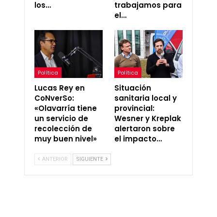
los…
trabajamos para
el…
Política
Política
Lucas Rey en
Situación
CoNverSo:
sanitaria local y
«Olavarría tiene
provincial:
un servicio de
Wesner y Kreplak
recolección de
alertaron sobre
muy buen nivel»
el impacto…
ANTERIOR
SIGUIENTE