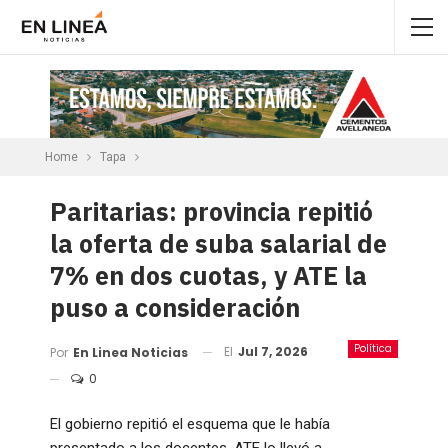
Home
Tapa
Paritarias: provincia repitió
la oferta de suba salarial de
7% en dos cuotas, y ATE la
puso a consideración
Política
El
Jul 7, 2026
Por
En Linea Noticias
0
El gobierno repitió el esquema que le había
presentado a los docentes. ATE lo llevó a