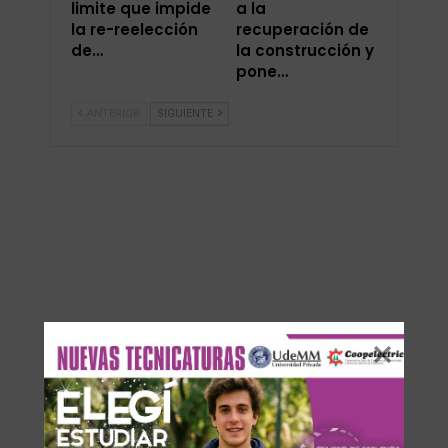
limite que impide
a la
la re-reelección
recuperación de
de…
la construcción y
pone…
ANTERIOR
SIGUIENTE