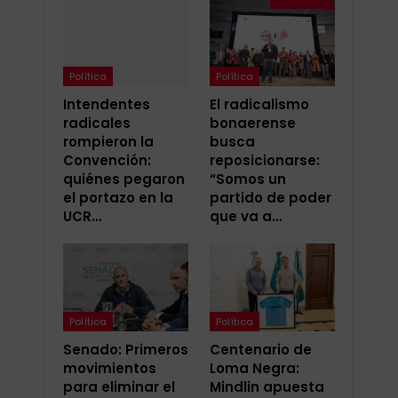
Política
Política
Intendentes
El radicalismo
radicales
bonaerense
rompieron la
busca
Convención:
reposicionarse:
quiénes pegaron
“Somos un
el portazo en la
partido de poder
UCR…
que va a…
Política
Política
Senado: Primeros
Centenario de
movimientos
Loma Negra:
para eliminar el
Mindlin apuesta