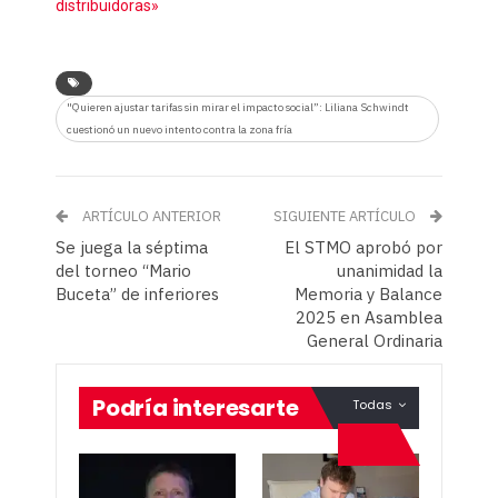
distribuidoras»
"Quieren ajustar tarifas sin mirar el impacto social”: Liliana Schwindt
cuestionó un nuevo intento contra la zona fría
ARTÍCULO ANTERIOR
SIGUIENTE ARTÍCULO
Se juega la séptima
El STMO aprobó por
del torneo “Mario
unanimidad la
Buceta” de inferiores
Memoria y Balance
2025 en Asamblea
General Ordinaria
Podría interesarte
Todas