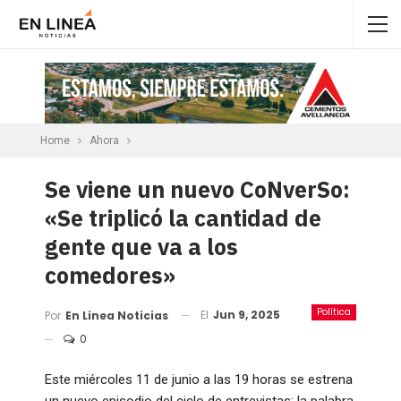
Home
Ahora
Se viene un nuevo CoNverSo:
«Se triplicó la cantidad de
gente que va a los
comedores»
Política
El
Jun 9, 2025
Por
En Linea Noticias
0
Este miércoles 11 de junio a las 19 horas se estrena
un nuevo episodio del ciclo de entrevistas: la palabra