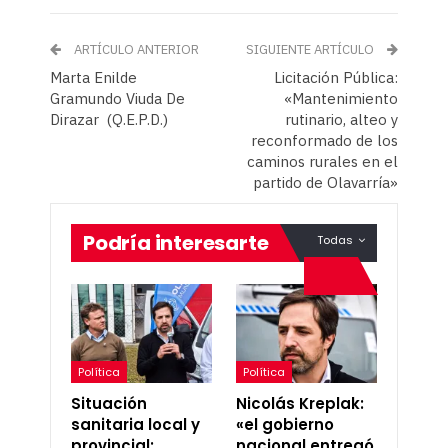
ARTÍCULO ANTERIOR
SIGUIENTE ARTÍCULO
Marta Enilde
Licitación Pública:
Gramundo Viuda De
«Mantenimiento
Dirazar (Q.E.P.D.)
rutinario, alteo y
reconformado de los
caminos rurales en el
partido de Olavarría»
Podría interesarte
Todas
Política
Política
Situación
Nicolás Kreplak:
sanitaria local y
«el gobierno
provincial:
nacional entregó