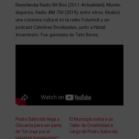
Raviolandia Radio Bit Box (2011-Actualidad); Mundo
disperso, Radio AM 750 (2019), entre otros. Realizó
una columna cultural en la radio Futuröck y un
podcast Cátedras Devaluadas, junto a Natalí
Incaminato. Fue guionista de Tato Bores.
Pedro Saborido llega a
El Municipio invita a un
Olavarría para ser parte
Taller de Creatividad a
de “Un viaje por el
cargo de Pedro Saborido
universo bonaerense”