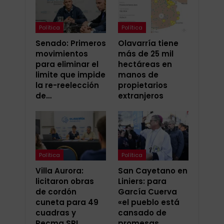
Política
Política
Senado: Primeros
Olavarría tiene
movimientos
más de 25 mil
para eliminar el
hectáreas en
limite que impide
manos de
la re-reelección
propietarios
de…
extranjeros
Política
Política
Villa Aurora:
San Cayetano en
licitaron obras
Liniers: para
de cordón
García Cuerva
cuneta para 49
«el pueblo está
cuadras y
cansado de
Pecma SRL
promesas…