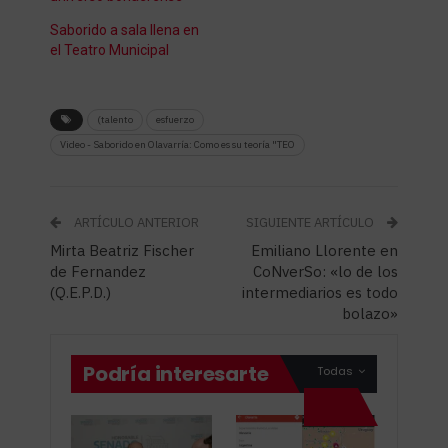
Saborido a sala llena en
el Teatro Municipal
(talento
esfuerzo
Video - Saborido en Olavarría: Como es su teoría "TEO
ARTÍCULO ANTERIOR
SIGUIENTE ARTÍCULO
Mirta Beatriz Fischer
Emiliano Llorente en
de Fernandez
CoNverSo: «lo de los
(Q.E.P.D.)
intermediarios es todo
bolazo»
Podría interesarte
Todas