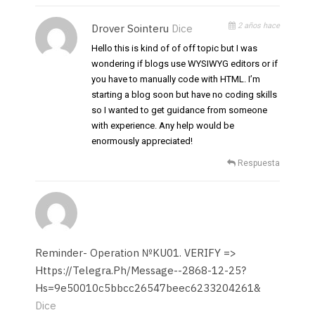
2 años hace
Drover Sointeru
Dice
Hello this is kind of of off topic but I was
wondering if blogs use WYSIWYG editors or if
you have to manually code with HTML. I’m
starting a blog soon but have no coding skills
so I wanted to get guidance from someone
with experience. Any help would be
enormously appreciated!
Respuesta
Reminder- Operation №KU01. VERIFY =>
Https://telegra.ph/Message--2868-12-25?
Hs=9e50010c5bbcc26547beec6233204261&
Dice