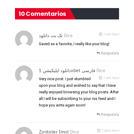
10 Comentarios
1 año hace
تک بت دانلود
Dice
Saved as a favorite, I really like your blog!
Respuesta
دانلود اپلیکیشن 1xbet فارسی
Dice
1 año hace
Very nice post. I just stumbled
upon your blog and wished to say that I have
really enjoyed browsing your blog posts. After
all I will be subscribing to your rss feed and I
hope you write again soon!
Respuesta
2 años hace
Zoritoler Imol
Dice