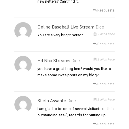
newsletters? Can’t find it.
Respuesta
Online Baseball Live Stream
Dice
2 años hace
You are a very bright person!
Respuesta
2 años hace
Hd Nba Streams
Dice
you have a great blog here! would you like to
make some invite posts on my blog?
Respuesta
2 años hace
Shela Assante
Dice
I am glad to be one of several visitants on this
outstanding site (:, regards for putting up.
Respuesta