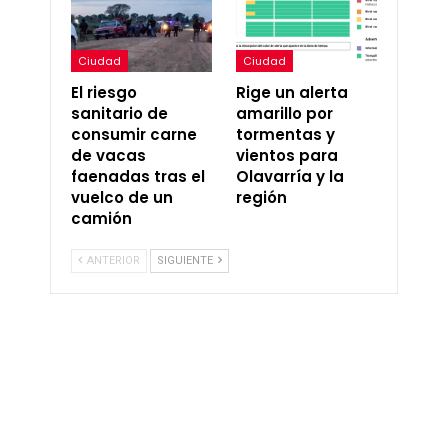
Ciudad
Ciudad
El riesgo
Rige un alerta
sanitario de
amarillo por
consumir carne
tormentas y
de vacas
vientos para
faenadas tras el
Olavarría y la
vuelco de un
región
camión
ANTERIOR
SIGUIENTE