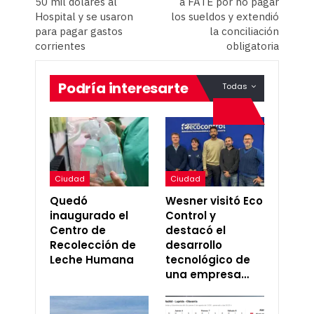
50 mil dólares al
a FATE por no pagar
Hospital y se usaron
los sueldos y extendió
para pagar gastos
la conciliación
corrientes
obligatoria
Podría interesarte
Todas
Ciudad
Ciudad
Quedó
Wesner visitó Eco
inaugurado el
Control y
Centro de
destacó el
Recolección de
desarrollo
Leche Humana
tecnológico de
una empresa…