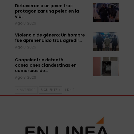
Detuvieron a un joven tras
protagonizar una pelea en la
vía…
Ago 8, 2026
Violencia de género: Un hombre
fue aprehendido tras agredir…
Ago 8, 2026
Coopelectric detectó
conexiones clandestinas en
comercios de…
Ago 8, 2026
ANTERIOR
SIGUIENTE
1 De 2