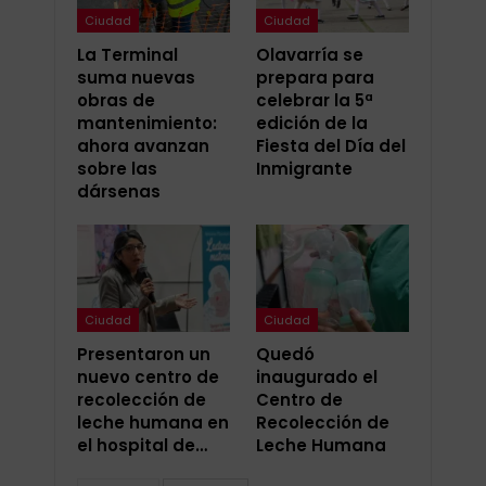
Ciudad
Ciudad
La Terminal
Olavarría se
suma nuevas
prepara para
obras de
celebrar la 5ª
mantenimiento:
edición de la
ahora avanzan
Fiesta del Día del
sobre las
Inmigrante
dársenas
Ciudad
Ciudad
Presentaron un
Quedó
nuevo centro de
inaugurado el
recolección de
Centro de
leche humana en
Recolección de
el hospital de…
Leche Humana