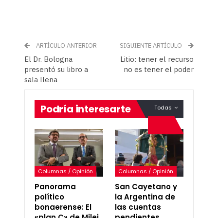
ARTÍCULO ANTERIOR
SIGUIENTE ARTÍCULO
El Dr. Bologna
Litio: tener el recurso
presentó su libro a
no es tener el poder
sala llena
Podría interesarte
Todas
Columnas / Opinión
Columnas / Opinión
Panorama
San Cayetano y
político
la Argentina de
bonaerense: El
las cuentas
«plan C» de Milei,
pendientes