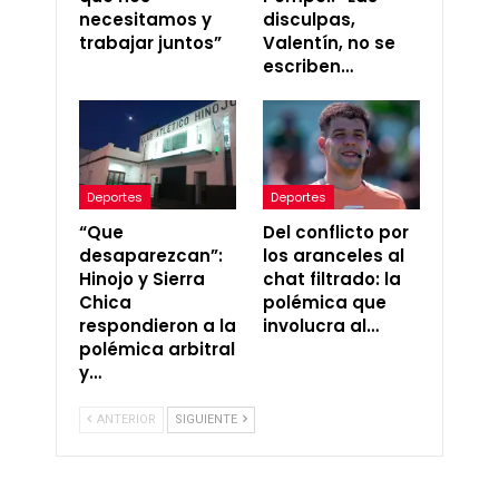
necesitamos y
disculpas,
trabajar juntos”
Valentín, no se
escriben…
Deportes
Deportes
“Que
Del conflicto por
desaparezcan”:
los aranceles al
Hinojo y Sierra
chat filtrado: la
Chica
polémica que
respondieron a la
involucra al…
polémica arbitral
y…
ANTERIOR
SIGUIENTE