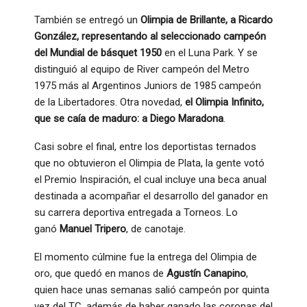
También se entregó un
Olimpia de Brillante, a Ricardo
González, representando al seleccionado campeón
del Mundial de básquet 1950
en el Luna Park. Y se
distinguió al equipo de River campeón del Metro
1975 más al Argentinos Juniors de 1985 campeón
de la Libertadores. Otra novedad,
el Olimpia Infinito,
que se caía de maduro: a Diego Maradona
.
Casi sobre el final, entre los deportistas ternados
que no obtuvieron el Olimpia de Plata, la gente votó
el Premio Inspiración, el cual incluye una beca anual
destinada a acompañar el desarrollo del ganador en
su carrera deportiva entregada a Torneos. Lo
ganó
Manuel Tripero
, de canotaje.
El momento cúlmine fue la entrega del Olimpia de
oro, que quedó en manos de
Agustín Canapino
,
quien hace unas semanas salió campeón por quinta
vez del TC, además de haber ganado las coronas del