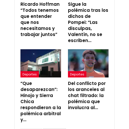
Ricardo Hoffman
Sigue la
“Todos tenemos
polémica tras los
que entender
dichos de
que nos
Pompei: “Las
necesitamos y
disculpas,
trabajar juntos”
Valentín, no se
escriben…
Deportes
Deportes
“Que
Del conflicto por
desaparezcan”:
los aranceles al
Hinojo y Sierra
chat filtrado: la
Chica
polémica que
respondieron a la
involucra al…
polémica arbitral
y…