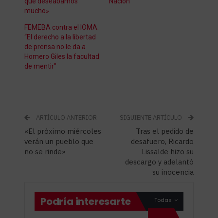
que deseábamos
Nación
mucho»
FEMEBA contra el IOMA:
“El derecho a la libertad
de prensa no le da a
Homero Giles la facultad
de mentir”
ARTÍCULO ANTERIOR
SIGUIENTE ARTÍCULO
«El próximo miércoles
Tras el pedido de
verán un pueblo que
desafuero, Ricardo
no se rinde»
Lissalde hizo su
descargo y adelantó
su inocencia
Podría interesarte
Todas