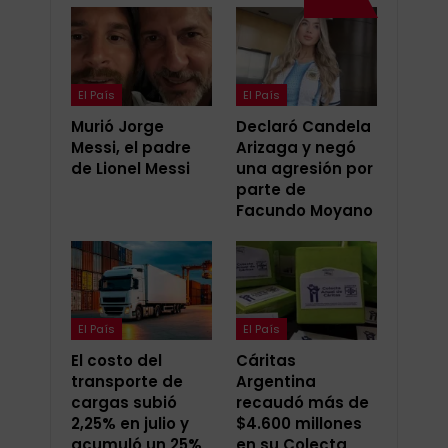
El País
El País
Murió Jorge
Declaró Candela
Messi, el padre
Arizaga y negó
de Lionel Messi
una agresión por
parte de
Facundo Moyano
El País
El País
El costo del
Cáritas
transporte de
Argentina
cargas subió
recaudó más de
2,25% en julio y
$4.600 millones
acumuló un 25%
en su Colecta