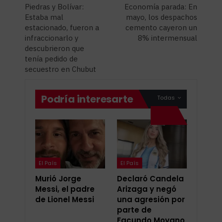
Piedras y Bolívar:
Economía parada: En
Estaba mal
mayo, los despachos
estacionado, fueron a
cemento cayeron un
infraccionarlo y
8% intermensual
descubrieron que
tenía pedido de
secuestro en Chubut
Podría interesarte
Todas
El País
El País
Murió Jorge
Declaró Candela
Messi, el padre
Arizaga y negó
de Lionel Messi
una agresión por
parte de
Facundo Moyano