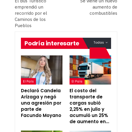
El Bus Turístico
Se viene un nuevo
emprendió un
aumento de
recorrido por el
combustibles
Caminos de los
Pueblos
Podría interesarte
Todas
El País
El País
Declaró Candela
El costo del
Arizaga y negó
transporte de
una agresión por
cargas subió
parte de
2,25% en julio y
Facundo Moyano
acumuló un 25%
de aumento en…