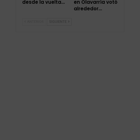
desde la vuelta…
en Olavarría votó
alrededor…
ANTERIOR
SIGUIENTE