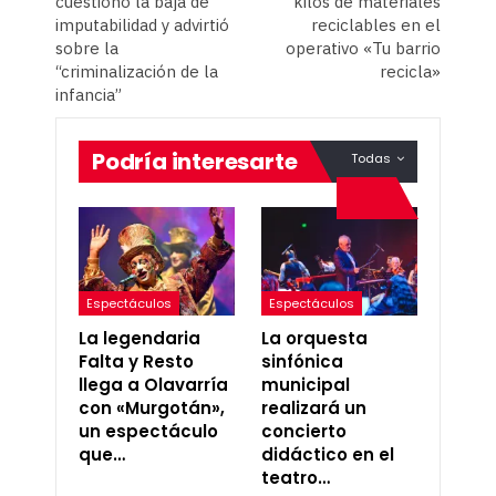
cuestionó la baja de
kilos de materiales
imputabilidad y advirtió
reciclables en el
sobre la
operativo «Tu barrio
“criminalización de la
recicla»
infancia”
Podría interesarte
Todas
Espectáculos
Espectáculos
La legendaria
La orquesta
Falta y Resto
sinfónica
llega a Olavarría
municipal
con «Murgotán»,
realizará un
un espectáculo
concierto
que…
didáctico en el
teatro…