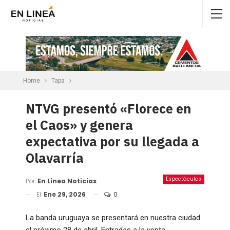
Home
Tapa
NTVG presentó «Florece en
el Caos» y genera
expectativa por su llegada a
Olavarría
Espectáculos
Por
En Linea Noticias
El
Ene 29, 2026
0
La banda uruguaya se presentará en nuestra ciudad
el próximo 28 de abril. Entradas a la venta.