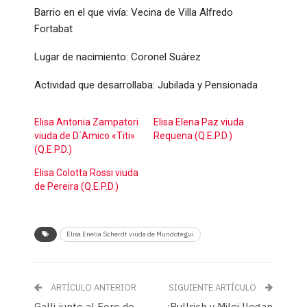
Barrio en el que vivía: Vecina de Villa Alfredo
Fortabat
Lugar de nacimiento: Coronel Suárez
Actividad que desarrollaba: Jubilada y Pensionada
Elisa Antonia Zampatori
Elisa Elena Paz viuda
viuda de D´Amico «Titi»
Requena (Q.E.P.D.)
(Q.E.P.D.)
Elisa Colotta Rossi viuda
de Pereira (Q.E.P.D.)
Elisa Enelia Scherdt viuda de Mundotegui
ARTÍCULO ANTERIOR
SIGUIENTE ARTÍCULO
Galli junto al Foro de
¿Bullrich y Milei llegan