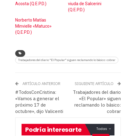
Acosta (Q.E.P.D.)
viuda de Salcerini
(Q.E.P.D.)
Norberto Matías
Minvielle «Matuco»
(Q.E.P.D.)
Trabajadores del diario "El Popular" siguen reclamando lo básico: cobrar
ARTÍCULO ANTERIOR
SIGUIENTE ARTÍCULO
#TodosConCristina:
Trabajadores del diario
«Vamos a generar el
«El Popular» siguen
próximo 17 de
reclamando lo básico:
octubre», dijo Valicenti
cobrar
Podría interesarte
Todas