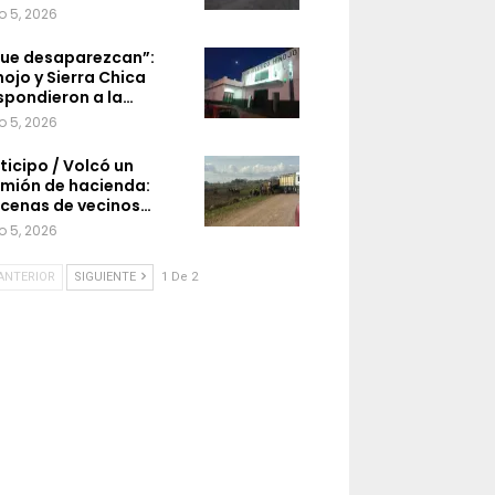
o 5, 2026
ue desaparezcan”:
nojo y Sierra Chica
spondieron a la…
o 5, 2026
ticipo / Volcó un
mión de hacienda:
cenas de vecinos…
o 5, 2026
ANTERIOR
SIGUIENTE
1 De 2