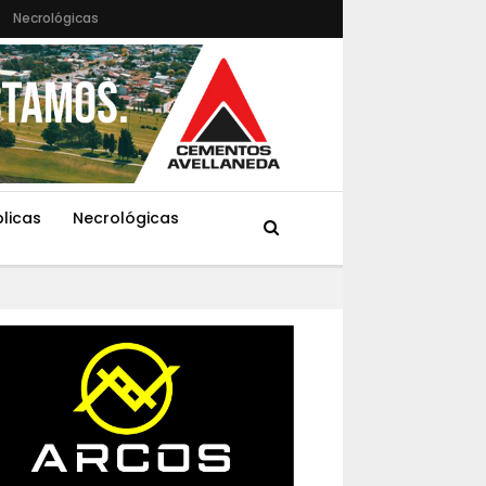
Necrológicas
blicas
Necrológicas