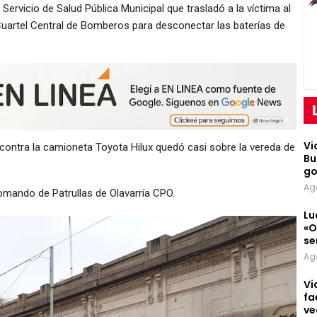
Servicio de Salud Pública Municipal que trasladó a la víctima al
 Cuartel Central de Bomberos para desconectar las baterías de
Vi
contra la camioneta Toyota Hilux quedó casi sobre la vereda de
Bu
go
Ag
 Comando de Patrullas de Olavarría CPO.
Lu
«O
se
Ag
Vi
fa
ve