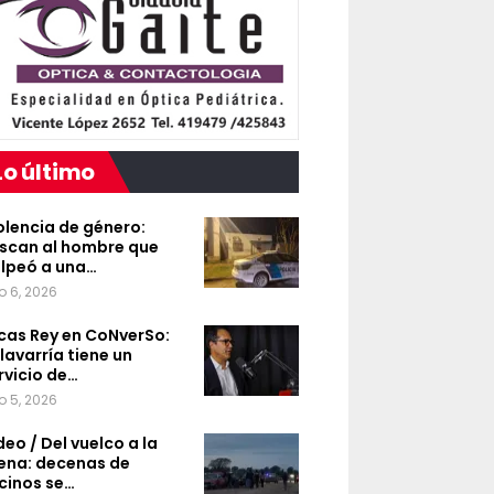
Lo último
olencia de género:
scan al hombre que
lpeó a una…
o 6, 2026
cas Rey en CoNverSo:
lavarría tiene un
rvicio de…
o 5, 2026
deo / Del vuelco a la
ena: decenas de
cinos se…