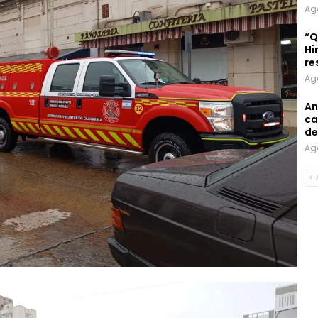
Ag
“Q
Hi
re
Ag
An
ca
de
Ag