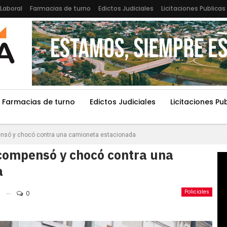
Laboral
Farmacias de turno
Edictos Judiciales
Licitaciones Publicas
Farmacias de turno
Edictos Judiciales
Licitaciones Pu
ensó y chocó contra una camioneta estacionada
scompensó y chocó contra una
a
Policiales
0