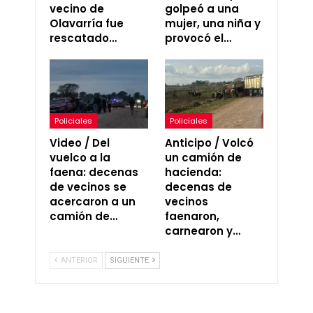
vecino de
golpeó a una
Olavarría fue
mujer, una niña y
rescatado…
provocó el…
Policiales
Policiales
Video / Del
Anticipo / Volcó
vuelco a la
un camión de
faena: decenas
hacienda:
de vecinos se
decenas de
acercaron a un
vecinos
camión de…
faenaron,
carnearon y…
ANTERIOR
SIGUIENTE