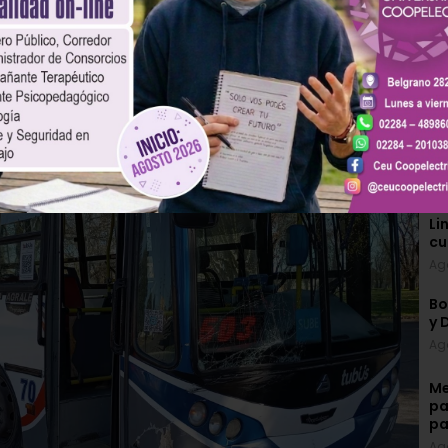
¿B
Li
cu
Ag
Bo
y 
Ag
Me
pa
pa
Ag