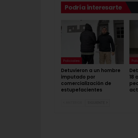
Podría interesarte
Policiales
Pol
Detuvieron a un hombre
Det
imputado por
18 
comercialización de
ped
estupefacientes
act
ANTERIOR
SIGUIENTE