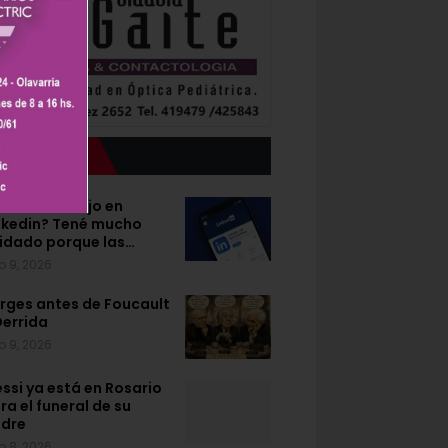
Lo último
uscás trabajo en
nkedin? Tené mucho
idado porque las…
o 9, 2026
rges antes de Foucault
Derrida
o 9, 2026
ssi ya está en Rosario
ra el funeral de su
dre
o 8, 2026