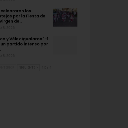
 celebraron los
stejos por la Fiesta de
 Virgen de…
o 8, 2026
ca y Vélez igualaron 1-1
 un partido intenso por
…
o 8, 2026
ANTERIOR
SIGUIENTE
1 De 4