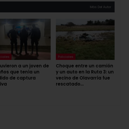
Más Del Autor
iciales
Policiales
uvieron a un joven de
Choque entre un camión
años que tenía un
y un auto en la Ruta 3: un
ido de captura
vecino de Olavarría fue
iva
rescatado…