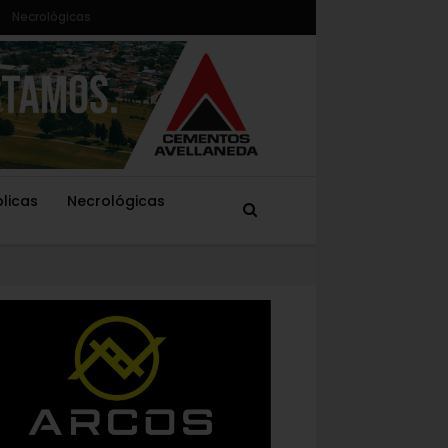
Necrológicas
blicas
Necrológicas