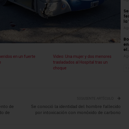
Se
fe
la
Ag
Bo
en
el
Ag
heridos en un fuerte
Video: Una mujer y dos menores
e
trasladados al Hospital tras un
choque
SIGUIENTE ARTÍCULO
ento de
Se conoció la identidad del hombre fallecido
do de
por intoxicación con monóxido de carbono