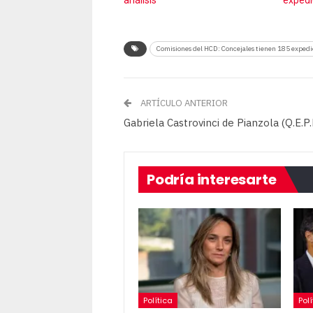
análisis
expedi
Comisiones del HCD: Concejales tienen 185 expedi
ARTÍCULO ANTERIOR
Gabriela Castrovinci de Pianzola (Q.E.P.
Podría interesarte
Política
Polí