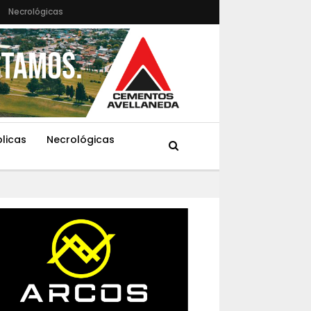
Necrológicas
blicas
Necrológicas