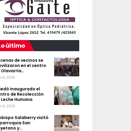
Lo último
cenas de vecinos se
vilizaron en el centro
 Olavarría…
o 6, 2026
edó inaugurado el
ntro de Recolección
 Leche Humana
o 6, 2026
 obispo Salaberry visitó
 parroquia San
yetano y…