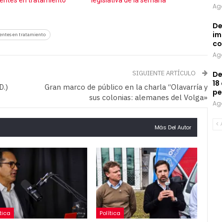
entes en tratamiento
legislativa de la semana
Ag
De
im
entes en tratamiento
co
Ag
SIGUIENTE ARTÍCULO
De
18
D.)
Gran marco de público en la charla “Olavarría y
pe
sus colonias: alemanes del Volga»
Ag
Más Del Autor
tica
Política