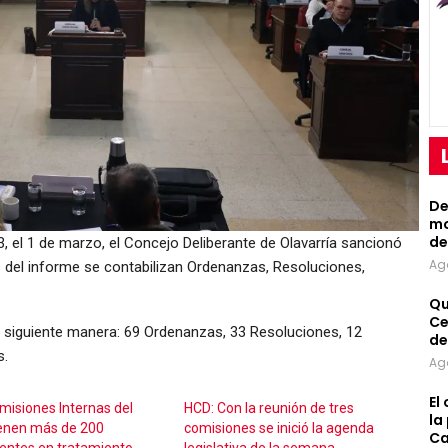
De
mo
de
23, el 1 de marzo, el Concejo Deliberante de Olavarría sancionó
Ag
 del informe se contabilizan Ordenanzas, Resoluciones,
Qu
Ce
 siguiente manera: 69 Ordenanzas, 33 Resoluciones, 12
de
s.
Ag
El
misiones Internas del
HCD: Con la reunión de tres
la
enen más de 200
comisiones se inició la agenda
Ca