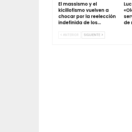
El massismo y el
Luc
kicillofismo vuelven a
«Ol
chocar por la reelección
ser
indefinida de los…
de 
ANTERIOR
SIGUIENTE