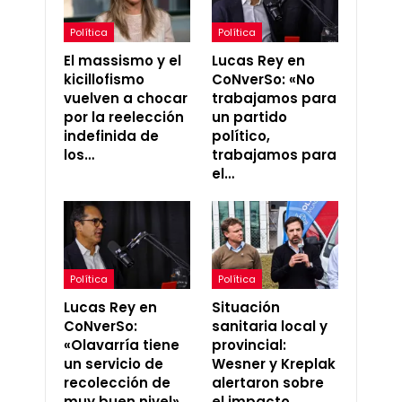
Política
Política
El massismo y el
Lucas Rey en
kicillofismo
CoNverSo: «No
vuelven a chocar
trabajamos para
por la reelección
un partido
indefinida de
político,
los…
trabajamos para
el…
Política
Política
Lucas Rey en
Situación
CoNverSo:
sanitaria local y
«Olavarría tiene
provincial:
un servicio de
Wesner y Kreplak
recolección de
alertaron sobre
muy buen nivel»
el impacto…