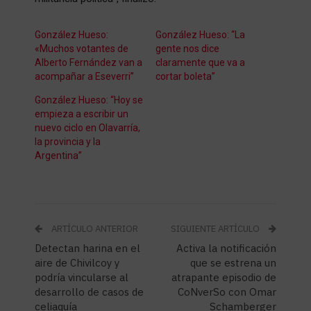
González Hueso:
González Hueso: “La
«Muchos votantes de
gente nos dice
Alberto Fernández van a
claramente que va a
acompañar a Eseverri”
cortar boleta”
González Hueso: “Hoy se
empieza a escribir un
nuevo ciclo en Olavarría,
la provincia y la
Argentina”
ARTÍCULO ANTERIOR
SIGUIENTE ARTÍCULO
Detectan harina en el
Activa la notificación
aire de Chivilcoy y
que se estrena un
podría vincularse al
atrapante episodio de
desarrollo de casos de
CoNverSo con Omar
celiaquía
Schamberger