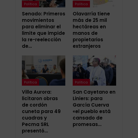
Política
Política
Senado: Primeros
Olavarría tiene
movimientos
más de 25 mil
para eliminar el
hectáreas en
limite que impide
manos de
la re-reelección
propietarios
de…
extranjeros
Política
Política
Villa Aurora:
San Cayetano en
licitaron obras
Liniers: para
de cordón
García Cuerva
cuneta para 49
«el pueblo está
cuadras y
cansado de
Pecma SRL
promesas…
presentó…