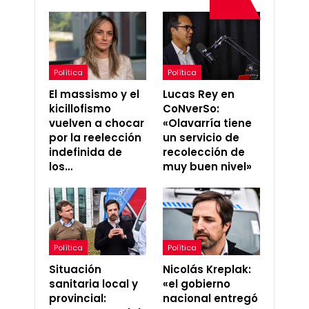
Política
Política
El massismo y el
Lucas Rey en
kicillofismo
CoNverSo:
vuelven a chocar
«Olavarría tiene
por la reelección
un servicio de
indefinida de
recolección de
los…
muy buen nivel»
Política
Política
Situación
Nicolás Kreplak:
sanitaria local y
«el gobierno
provincial:
nacional entregó