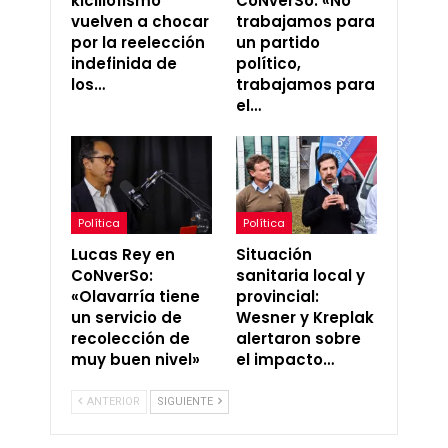
kicillofismo
CoNverSo: «No
vuelven a chocar
trabajamos para
por la reelección
un partido
indefinida de
político,
los…
trabajamos para
el…
Política
Política
Lucas Rey en
Situación
CoNverSo:
sanitaria local y
«Olavarría tiene
provincial:
un servicio de
Wesner y Kreplak
recolección de
alertaron sobre
muy buen nivel»
el impacto…
ANTERIOR
SIGUIENTE