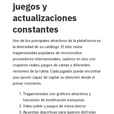
juegos y
actualizaciones
constantes
Uno de los principales atractivos de la plataforma es
la diversidad de su catálogo. El sitio reúne
tragamonedas populares de reconocidos
proveedores internacionales, casinos en vivo con
crupieres reales, juegos de cartas y diferentes
versiones de la ruleta. Cada jugador puede encontrar
una opción capaz de captar su atención desde el
primer momento:
Tragamonedas con gráficos atractivos y
funciones de bonificación exclusivas
Video póker y juegos de mesa únicos
Apuestas deportivas para quienes disfrutan