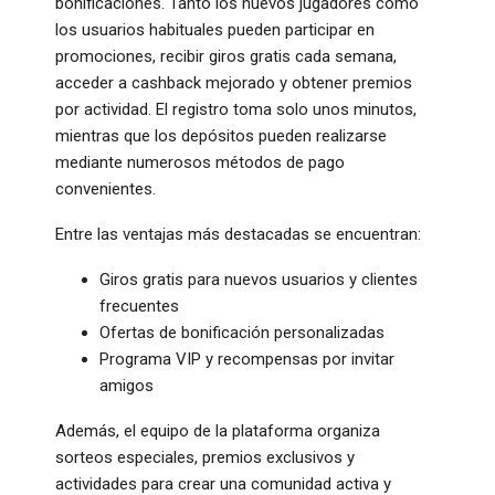
bonificaciones. Tanto los nuevos jugadores como
los usuarios habituales pueden participar en
promociones, recibir giros gratis cada semana,
acceder a cashback mejorado y obtener premios
por actividad. El registro toma solo unos minutos,
mientras que los depósitos pueden realizarse
mediante numerosos métodos de pago
convenientes.
Entre las ventajas más destacadas se encuentran:
Giros gratis para nuevos usuarios y clientes
frecuentes
Ofertas de bonificación personalizadas
Programa VIP y recompensas por invitar
amigos
Además, el equipo de la plataforma organiza
sorteos especiales, premios exclusivos y
actividades para crear una comunidad activa y