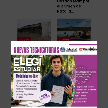
Cristian Maíz por
el crímen de
Natalia…
Ciudad
Ciudad
Video: Así quedó
Video: Así caía el
el camión
limitador de
accidentado en
altura en 51 y
Santa Luisa
Avellaneda
ANTERIOR
SIGUIENTE