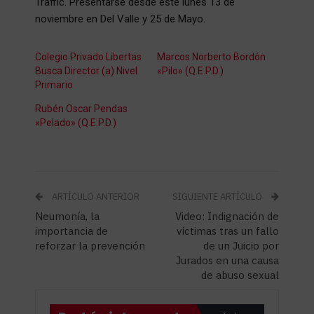
Traffic. Presentarse desde este lunes 13 de
noviembre en Del Valle y 25 de Mayo.
Colegio Privado Libertas
Marcos Norberto Bordón
Busca Director (a) Nivel
«Pilo» (Q.E.P.D.)
Primario
Rubén Oscar Pendas
«Pelado» (Q.E.P.D.)
ARTÍCULO ANTERIOR
SIGUIENTE ARTÍCULO
Neumonía, la
Video: Indignación de
importancia de
víctimas tras un fallo
reforzar la prevención
de un Juicio por
Jurados en una causa
de abuso sexual