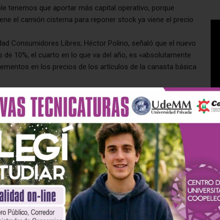
le tenemos que aportar más capital operativo, porque
ene el camión cisterna para reponer stock ya viene el precio
tidad Consumidores Libres, Héctor Polino, señaló que el nuevo
 de 10%, el cuarto en lo que va del año, es «absolutamente
rementos en los precios de los artículos de la canasta básica
l YPF que concentra el 50% del mercado, en lugar de regular y
 acompañe a las empresas privadas con un nuevo aumento?», se
e el precio del petróleo en los mercados internacionales sea
rgentina en lugar de bajar el precio de los combustibles
de Energía, dijo a radio FMConcepto que el aumento «está
tomó en el sentido de pagar a los productores locales un precio
, en consecuencia todo se encadena y eso lleva a estos
ue parecen un poco inadecuados frente a la situación de