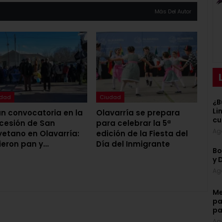
Más Del Autor
udad
Ciudad
¿B
Li
n convocatoria en la
Olavarría se prepara
cu
cesión de San
para celebrar la 5ª
Ag
etano en Olavarría:
edición de la Fiesta del
ieron pan y…
Día del Inmigrante
Bo
y 
Ag
Me
pa
pa
Ag