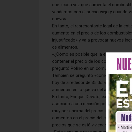
que «cada vez que aumenta el combustib
vendemos con el precio viejo y cuando vi
nuevo».
En tanto, el representante legal de la en
aumento en el precio de los combustibles
injustificado» y va a provocar nuevos inc
de alimentos.
«¿Cómo es posible que la empresa estata
contener el precio de los combustibles
preguntó Polino en un comunicado.
También se preguntó «cómo es posible qu
hoy de alrededor de 35 dólares, y en la A
aumenten en lo que va del año un 30%».
En tanto, Enrique Devoto, ex secretario 
asociado a una decisión política que se 
muy por encima del precio internacional
aumentos en el precio del combustible q
precios que se está viviendo».