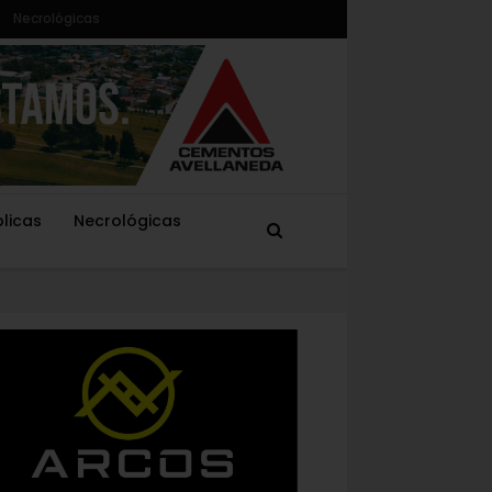
Necrológicas
blicas
Necrológicas