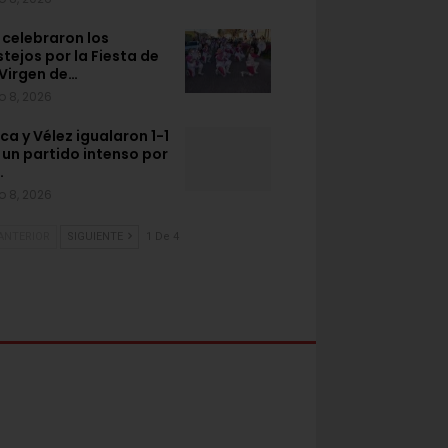
 celebraron los
stejos por la Fiesta de
 Virgen de…
o 8, 2026
ca y Vélez igualaron 1-1
 un partido intenso por
…
o 8, 2026
ANTERIOR
SIGUIENTE
1 De 4