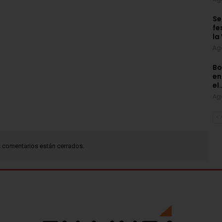
Se
fe
la
Ag
Bo
en
el
Ag
 comentarios están cerrados.