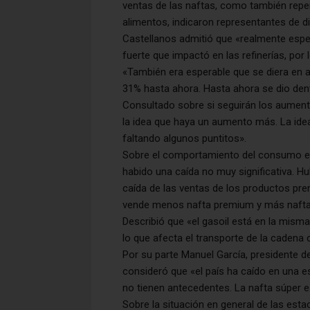
ventas de las naftas, como también reperc
alimentos, indicaron representantes de 
Castellanos admitió que «realmente esp
fuerte que impactó en las refinerías, por
«También era esperable que se diera en 
31% hasta ahora. Hasta ahora se dio den
Consultado sobre si seguirán los aument
la idea que haya un aumento más. La idea
faltando algunos puntitos».
Sobre el comportamiento del consumo en 
habido una caída no muy significativa. H
caída de las ventas de los productos pr
vende menos nafta premium y más nafta sú
Describió que «el gasoil está en la mism
lo que afecta el transporte de la cadena c
Por su parte Manuel García, presidente d
consideró que «el país ha caído en una es
no tienen antecedentes. La nafta súper e
Sobre la situación en general de las estac