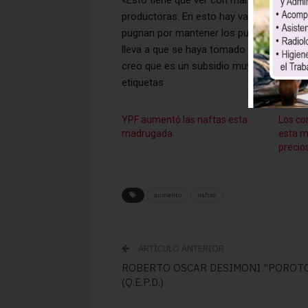
«Esto tiene que ver con mantener un cier
productoras. En esto hay varios socios, l
pugnan por mantener los puestos de traba
lleva a que se haya tomado la decisión d
creo que es un subsidio muy elevado, pe
etiquetas
YPF aumentó las naftas esta
Los co
madrugada
esta m
precios
aumento
naftas
ARTÍCULO ANTERIOR
ROBERTO OSCAR DESIMONI "POROT
(Q.E.P.D.)