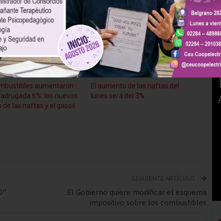
to grado de rentabilidad o evitar pérdida a empresas
as provincias pugnan por regalías más altas; los sindicatos
jo y los elevados salarios que cobran en el sector. Ese cóctel
e subsidiar de alguna manera al sector productor de petróleo;
ro habría que ver con más detalle los fundamentos», expresó.
mbustibles aumentaron
El aumento de las naftas del
adrugada 6%: los nuevos
lunes será del 3%
 de las naftas y el gasoil
SIGUIENTE ARTÍCULO
O"
El Gobierno quiere modificar el esquema
impositivo sobre los combustibles