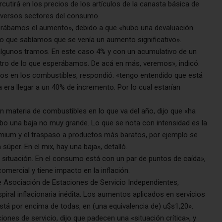
utirá en los precios de los artículos de la canasta básica de
diversos sectores del consumo.
erábamos el aumento», debido a que «hubo una devaluación
 lo que sabíamos que se venía un aumento significativo».
algunos tramos. En este caso 4% y con un acumulativo de un
tro de lo que esperábamos. De acá en más, veremos», indicó.
os en los combustibles, respondió: «tengo entendido que está
 era llegar a un 40% de incremento. Por lo cual estarían
materia de combustibles en lo que va del año, dijo que «ha
ubo una baja no muy grande. Lo que se nota con intensidad es la
emium y el traspaso a productos más baratos, por ejemplo se
per. En el mix, hay una baja», detalló.
a situación. En el consumo está con un par de puntos de caída»,
omercial y tiene impacto en la inflación.
e Asociación de Estaciones de Servicio Independientes,
piral inflacionaria inédita. Los aumentos aplicados en servicios
stá por encima de todas, en (una equivalencia de) u$s1,20».
iones de servicio, dijo que padecen una «situación crítica», y