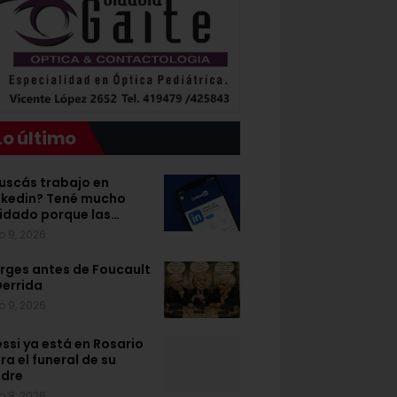
Lo último
uscás trabajo en
nkedin? Tené mucho
idado porque las…
o 9, 2026
rges antes de Foucault
Derrida
o 9, 2026
ssi ya está en Rosario
ra el funeral de su
dre
o 8, 2026