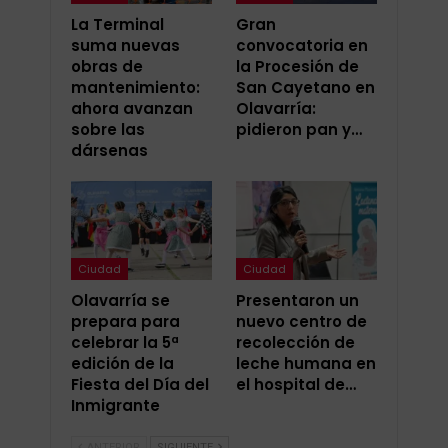
La Terminal
Gran
suma nuevas
convocatoria en
obras de
la Procesión de
mantenimiento:
San Cayetano en
ahora avanzan
Olavarría:
sobre las
pidieron pan y…
dársenas
Ciudad
Ciudad
Olavarría se
Presentaron un
prepara para
nuevo centro de
celebrar la 5ª
recolección de
edición de la
leche humana en
Fiesta del Día del
el hospital de…
Inmigrante
ANTERIOR
SIGUIENTE