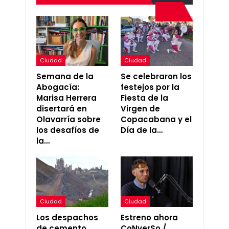
Ciudad
Ciudad
Semana de la
Se celebraron los
Abogacía:
festejos por la
Marisa Herrera
Fiesta de la
disertará en
Virgen de
Olavarría sobre
Copacabana y el
los desafíos de
Día de la…
la…
Ciudad
Ciudad
Los despachos
Estreno ahora
de cemento
CoNverSo /