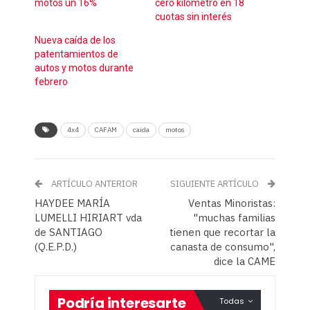
motos un 16%
cero kilómetro en 18
cuotas sin interés
Nueva caída de los
patentamientos de
autos y motos durante
febrero
4x4
CAFAM
caida
motos
ARTÍCULO ANTERIOR
SIGUIENTE ARTÍCULO
HAYDEE MARÍA
Ventas Minoristas:
LUMELLI HIRIART vda
"muchas familias
de SANTIAGO
tienen que recortar la
(Q.E.P.D.)
canasta de consumo",
dice la CAME
Podría interesarte
Todas