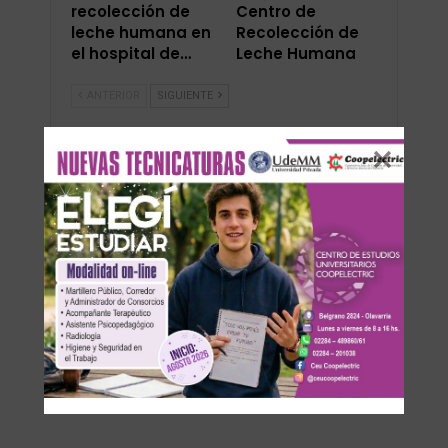
recolección de
Centro de
leche humana en
Recolección de
el hospital de…
Leche Humana
ANTERIOR
SIGUIENTE