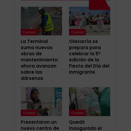
Ciudad
Ciudad
La Terminal
Olavarría se
suma nuevas
prepara para
obras de
celebrar la 5ª
mantenimiento:
edición de la
ahora avanzan
Fiesta del Día del
sobre las
Inmigrante
dársenas
Ciudad
Ciudad
Presentaron un
Quedó
nuevo centro de
inaugurado el