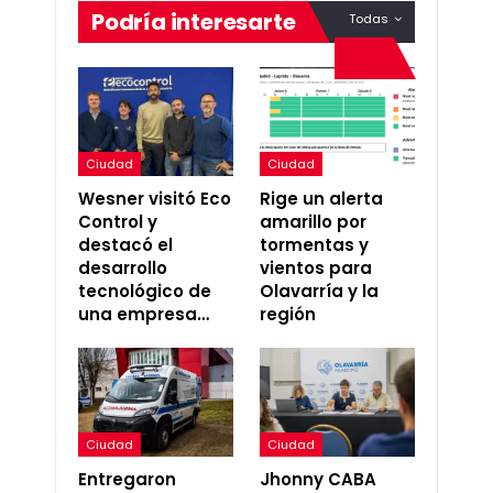
Podría interesarte
Todas
Ciudad
Ciudad
Wesner visitó Eco
Rige un alerta
Control y
amarillo por
destacó el
tormentas y
desarrollo
vientos para
tecnológico de
Olavarría y la
una empresa…
región
Ciudad
Ciudad
Entregaron
Jhonny CABA